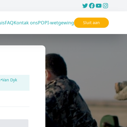
uis
FAQ
Kontak ons
POPI-wetgewing
Sluit aan
s•Van Dyk