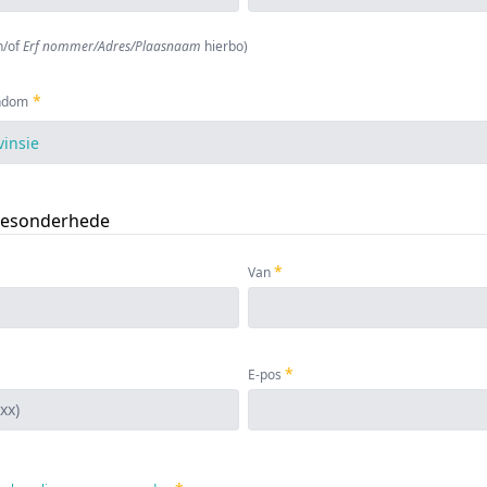
n/of
Erf nommer/Adres/Plaasnaam
hierbo
)
endom
besonderhede
Van
E-pos