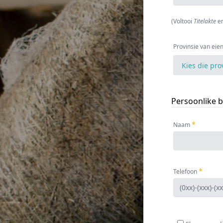
(
Voltooi
Titelakte
e
Provinsie van ei
Persoonlike 
Naam
Telefoon