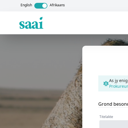
English
Afrikaans
As jy eni
Prokureu
Grond beson
Titelakte