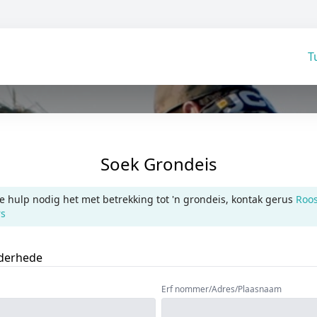
T
Soek Grondeis
ge hulp nodig het met betrekking tot 'n grondeis, kontak gerus
Roo
rs
derhede
Erf nommer/Adres/Plaasnaam